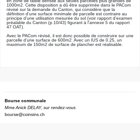
en zone de faible densité aux seules parcelles plus grandes de
1000m2. Cette disposition a dû être supprimée dans le PACom
révisé sur la demande du Canton, qui considère que la
définition d’une surface minimale de parcelle est contraire au
principe d’une utilisation mesurée du sol (voir rapport d’examen
préalable du Canton (p.10/43) figurant à l'annexe 5 du rapport
47 OAT).
Avec le PACom révisé, il est donc possible de construire sur une
parcelle d’une surface de 600m2. Avec un IUS de 0.25, un
maximum de 150m2 de surface de plancher est réalisable.
Bourse communale
Mme Anick DELAY, s
ur rendez-vous
bourse@coinsins.ch
Contrôle des habitants/Bureau des étrangers
Mme Catherine FAUPEL