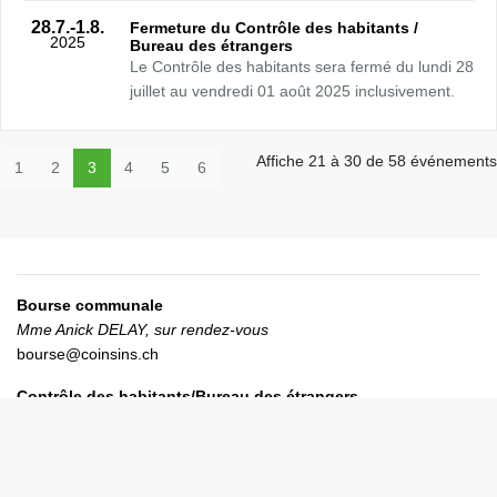
28.7.
-1.8.
Fermeture du Contrôle des habitants /
2025
Bureau des étrangers
Le Contrôle des habitants sera fermé du lundi 28
juillet au vendredi 01 août 2025 inclusivement.
Affiche 21 à 30 de 58 événements
1
2
3
4
5
6
Bourse communale
Mme Anick DELAY, s
ur rendez-vous
bourse@coinsins.ch
Contrôle des habitants/Bureau des étrangers
Mme Catherine FAUPEL
controlehabitants@coinsins.ch